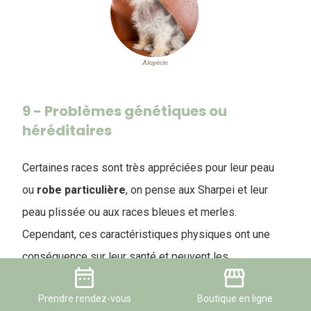
9 - Problèmes génétiques ou
héréditaires
Certaines races sont très appréciées pour leur peau
ou
robe
particulière
, on pense aux Sharpei et leur
peau plissée ou aux races bleues et merles.
Cependant, ces caractéristiques physiques ont une
conséquence sur leur santé et peuvent les
date_range
storefront
prédisposer à des pathologies
.
Prendre
rendez-vous
Boutique
en ligne