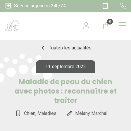
local_hospital
date_range
Service urgences 24h/24
0
chevron_left
Toutes les actualités
11 septembre 2023
Maladie de peau du chien
avec photos : reconnaître et
traiter
bookmark_border
edit
Chien, Maladies
Mélany Marchal