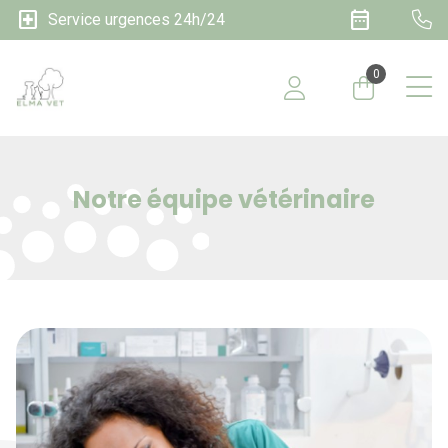
local_hospital
date_range
Service urgences 24h/24
0
Notre équipe vétérinaire