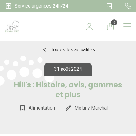
local_hospital
date_range
Service urgences 24h/24
0
chevron_left
Toutes les actualités
31 août 2024
Hill's : Histoire, avis, gammes
et plus
bookmark_border
edit
Alimentation
Mélany Marchal