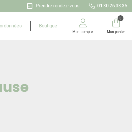
date_range
Prendre rendez-vous
01.30.26.33.35
0
ordonnées
Boutique
Mon compte
Mon panier
ause