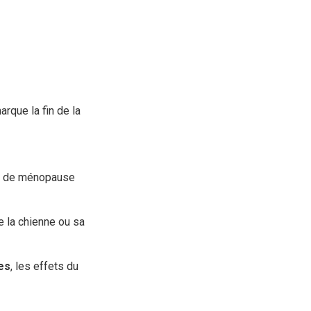
rque la fin de la
pas de ménopause
e la chienne ou sa
es
, les effets du