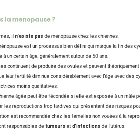
ils la menopause ?
mes, il
n'existe pas
de menopause chez les chiennes
.
 ménopause est un processus bien défini qui marque la fin des c
e à un certain âge, généralement autour de 50 ans.
nes continuent de produire des ovules et peuvent théoriquement r
 que leur fertilité diminue considérablement avec l’âge avec des 
ctrices moins qualitatives.
ienne âgée peut être fécondée si elle est exposée à un mâle p
ter les reproductions trop tardives qui présentent des risques pou
lisation est recommandée chez les femelles non vouées à la repr
ont responsables de
tumeurs
et
d'infections
de l'utérus.