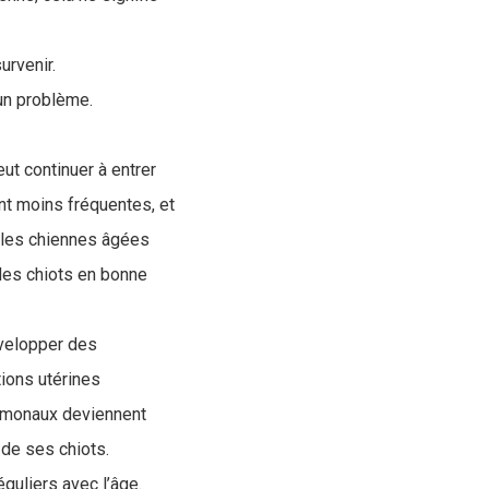
urvenir.
 un problème.
t continuer à entrer
ent moins fréquentes, et
e les chiennes âgées
 des chiots en bonne
évelopper des
ions utérines
hormonaux deviennent
 de ses chiots.
guliers avec l’âge.