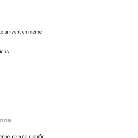
ité arrivent en même
iens.
enne
nne, cela ne signifie