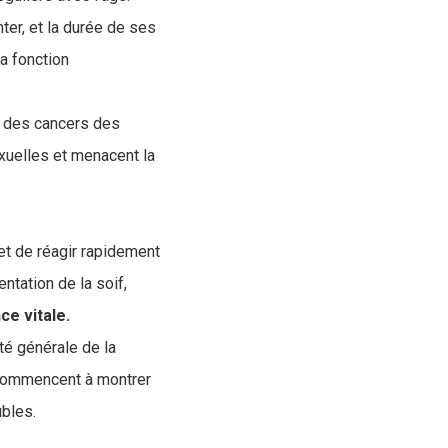
ter, et la durée de ses
sa fonction
t des cancers des
xuelles et menacent la
et de réagir rapidement
tation de la soif,
e vitale.
té générale de la
commencent à montrer
ubles.