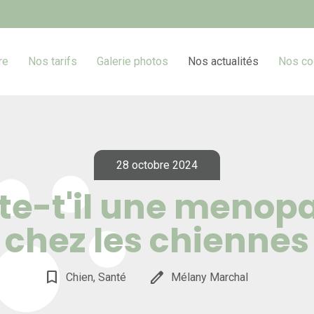
re
Nos tarifs
Galerie photos
Nos actualités
Nos co
28 octobre 2024
ste-t'il une menop
chez les chiennes
bookmark_border
edit
Chien, Santé
Mélany Marchal