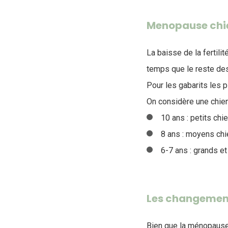
Menopause chi
La baisse de la fertili
temps que le reste des
Pour les gabarits les p
On considère une chien
10 ans : petits chi
8 ans : moyens chi
6-7 ans : grands et
Les changement
Bien que la ménopause 