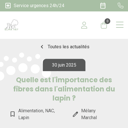
local_hospital
date_range
Service urgences 24h/24
0
chevron_left
Toutes les actualités
30 juin 2025
Quelle est l'importance des
fibres dans l'alimentation du
lapin ?
Alimentation, NAC,
Mélany
bookmark_border
edit
Lapin
Marchal