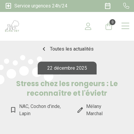
local_hospital
date_range
Service urgences 24h/24
0
chevron_left
Toutes les actualités
22 décembre 2025
Stress chez les rongeurs : Le
reconnaître et l'évietr
NAC, Cochon d'inde,
Mélany
bookmark_border
edit
Lapin
Marchal