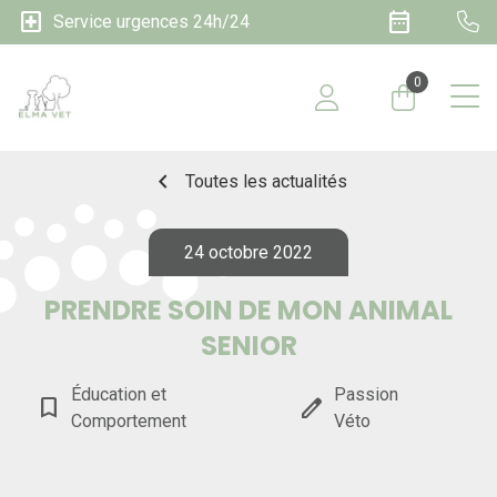
local_hospital
date_range
Service urgences 24h/24
0
chevron_left
Toutes les actualités
24 octobre 2022
PRENDRE SOIN DE MON ANIMAL
SENIOR
Éducation et
Passion
bookmark_border
edit
Comportement
Véto