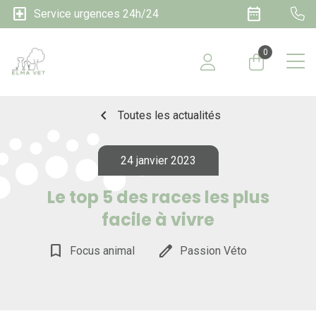
local_hospital
date_range
Service urgences 24h/24
0
chevron_left
Toutes les actualités
24 janvier 2023
Le top 5 des races les plus
facile à vivre
bookmark_border
edit
Focus animal
Passion Véto